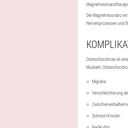
Magnetresonanztherapi
Die Magnetresonanz wird
Nervenprozessen und Ba
KOMPLIKA
Osteochondrose ist eine
Muskeln. Osteochondrose
Migräne
Verschlechterung d
Zwischenwirbelhern
Schmorl Knoten
Radikulitis