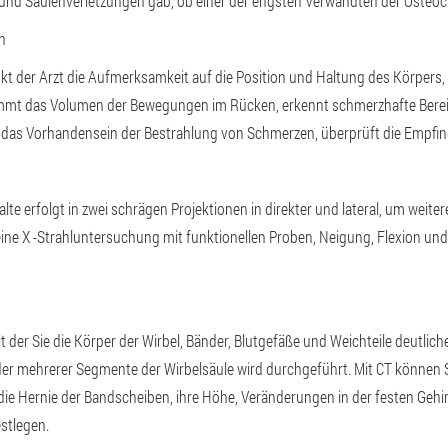
e und Säulenverletzungen gab, ob einer der engsten Verwandten der Osteo
n
kt der Arzt die Aufmerksamkeit auf die Position und Haltung des Körpers
mmt das Volumen der Bewegungen im Rücken, erkennt schmerzhafte Berei
das Vorhandensein der Bestrahlung von Schmerzen, überprüft die Empfind
lte erfolgt in zwei schrägen Projektionen in direkter und lateral, um weite
eine X -Strahluntersuchung mit funktionellen Proben, Neigung, Flexion un
mit der Sie die Körper der Wirbel, Bänder, Blutgefäße und Weichteile deutlic
oder mehrerer Segmente der Wirbelsäule wird durchgeführt. Mit CT können 
die Hernie der Bandscheiben, ihre Höhe, Veränderungen in der festen Geh
estlegen.