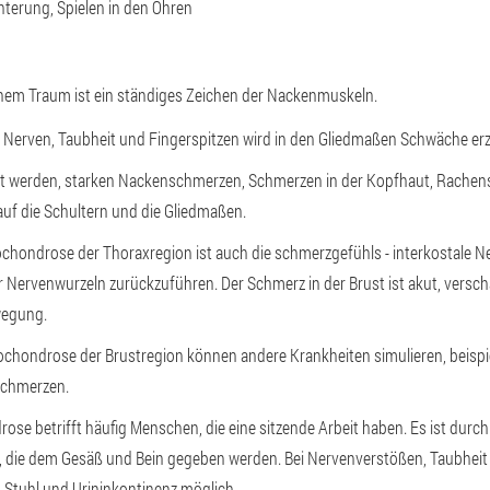
hterung, Spielen in den Ohren
inem Traum ist ein ständiges Zeichen der Nackenmuskeln.
Nerven, Taubheit und Fingerspitzen wird in den Gliedmaßen Schwäche erz
zt werden, starken Nackenschmerzen, Schmerzen in der Kopfhaut, Rachen
auf die Schultern und die Gliedmaßen.
ondrose der Thoraxregion ist auch die schmerzgefühls - interkostale Neu
 Nervenwurzeln zurückzuführen. Der Schmerz in der Brust ist akut, verschä
wegung.
ochondrose der Brustregion können andere Krankheiten simulieren, beispi
schmerzen.
ose betrifft häufig Menschen, die eine sitzende Arbeit haben. Es ist dur
 die dem Gesäß und Bein gegeben werden. Bei Nervenverstößen, Taubheit
, Stuhl und Urininkontinenz möglich.