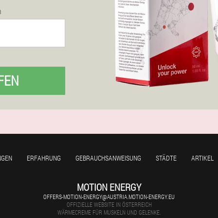
n
FEN
NGEN
ERFAHRUNG
GEBRAUCHSANWEISUNG
STÄDTE
ARTIKEL
MOTION ENERGY
OFFERS-MOTION-ENERGY@AUSTRIA.MOTION-ENERGY.EU
OFFIZIELLE WEBSITE IN ÖSTERREICH
WÄRMECREME FÜR MUSKELN UND GELENKE.