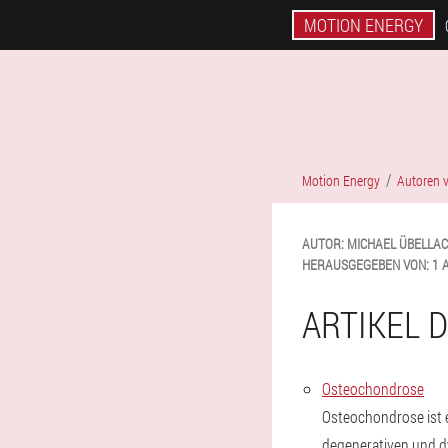
MOTION ENERGY
Motion Energy
Autoren v
AUTOR:
MICHAEL
ÜBELLA
HERAUSGEGEBEN VON:
1 
ARTIKEL 
Osteochondrose
Osteochondrose ist e
degenerativen und d