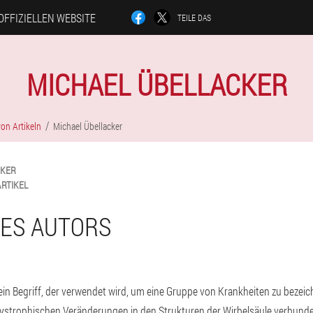
OFFIZIELLEN WEBSITE
TEILE DAS
MICHAEL ÜBELLACKER
on Artikeln
Michael Übellacker
CKER
ARTIKEL
DES AUTORS
in Begriff, der verwendet wird, um eine Gruppe von Krankheiten zu bezeich
ystrophischen Veränderungen in den Strukturen der Wirbelsäule verbunden