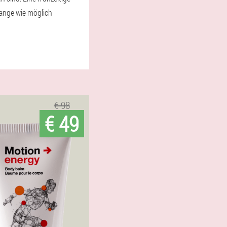
lange wie möglich
€ 98
€ 49