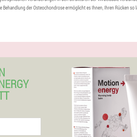
ge Behandlung der Osteochondrose ermöglicht es Ihnen, Ihren Rücken so 
N
ENERGY
TT