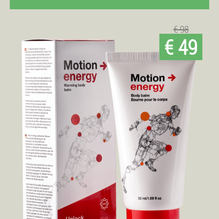
€ 98
€ 49