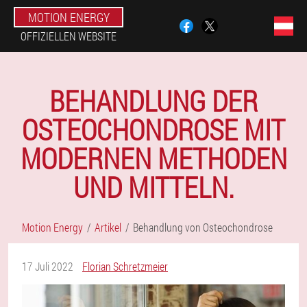
MOTION ENERGY
OFFIZIELLEN WEBSITE
BEHANDLUNG DER
OSTEOCHONDROSE MIT
MODERNEN METHODEN
UND MITTELN.
Motion Energy
Artikel
Behandlung von Osteochondrose
17 Juli 2022
Florian Schretzmeier