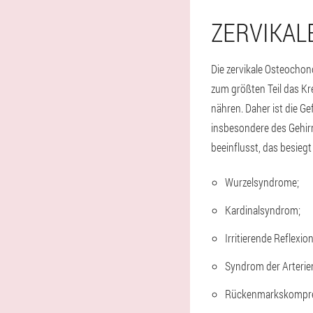
ZERVIKAL
Die zervikale Osteochon
zum größten Teil das Kre
nähren. Daher ist die G
insbesondere des Gehir
beeinflusst, das besieg
Wurzelsyndrome;
Kardinalsyndrom;
Irritierende Reflexi
Syndrom der Arterien
Rückenmarkskompre