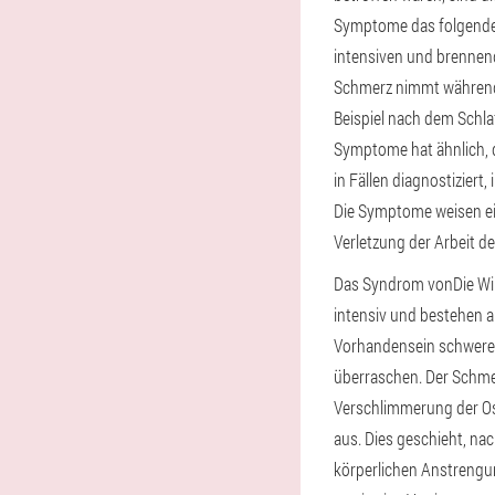
Symptome das folgende 
intensiven und brennend
Schmerz nimmt während 
Beispiel nach dem Schl
Symptome hat ähnlich, d
in Fällen diagnostiziert
Die Symptome weisen ei
Verletzung der Arbeit d
Das Syndrom vonDie Wir
intensiv und bestehen 
Vorhandensein schwerer 
überraschen. Der Schmer
Verschlimmerung der O
aus. Dies geschieht, na
körperlichen Anstrengu