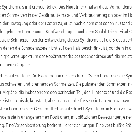
Syndrom als irritierende Reflex. Das Hauptmerkmal wird das Vorhandense
en Schmerzen in der Gebärmutterhals- und Verbraucherregion oder im Hal
der Bewegung oder der Lasten zu, er ist nach einem statischen Zustand
afengehen mit ungenauen Kopfwendungen nach dem Schlaf. Die zervikale
a die Schmerzen bei der Entwicklung dieses Syndroms auf die Brust über
, in denen die Schadenszone nicht auf den Hals beschränkt ist, sondern in 
n größeres Spektrum der Gebärmutterhalsosteochondrose auf, die meiste
er inneren Organe.
belsäulenarterie: Die Exazerbation der zervikalen Osteochondrose, die S
aus schweren und brennenden Schmerzen. Die pulsierenden Schmerzen in 
Migräne, die insbesondere den parietalen Teil, den Hinterkopf und die Re
z ist chronisch, konstant, aber manchmal erfassen sie Fälle von paroxy
steochondrose der Gebärmutterhalsäule drückt Symptome in Form von 
chdem sie in unangenehmen Positionen, mit plötzlichen Bewegungen, einer
ng. Eine Verschlechterung bedroht Hörerkrankungen: Eine vestibuläre Stö