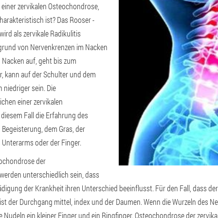
einer zervikalen Osteochondrose,
arakteristisch ist? Das Rooser -
ird als zervikale Radikulitis
ufgrund von Nervenkrenzen im Nacken
m Nacken auf, geht bis zum
r, kann auf der Schulter und dem
niedriger sein. Die
ichen einer zervikalen
diesem Fall die Erfahrung des
n Begeisterung, dem Gras, der
 Unterarms oder der Finger.
ochondrose der
werden unterschiedlich sein, dass
igung der Krankheit ihren Unterschied beeinflusst. Für den Fall, dass der
 ist der Durchgang mittel, index und der Daumen. Wenn die Wurzeln des Ne
e Nudeln ein kleiner Finger und ein Ringfinger. Osteochondrose der zervika