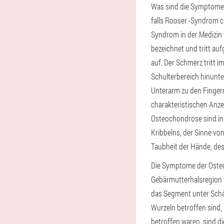
Was sind die Symptome 
falls Rooser -Syndrom ch
Syndrom in der Medizin w
bezeichnet und tritt a
auf. Der Schmerz tritt i
Schulterbereich hinunte
Unterarm zu den Fingern 
charakteristischen Anze
Osteochondrose sind in 
Kribbelns, der Sinne vo
Taubheit der Hände, des
Die Symptome der Oste
Gebärmutterhalsregion 
das Segment unter Schäd
Wurzeln betroffen sind,
betroffen waren, sind di