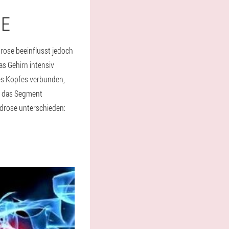
ME
rose beeinflusst jedoch
as Gehirn intensiv
des Kopfes verbunden,
h das Segment
ndrose unterschieden: