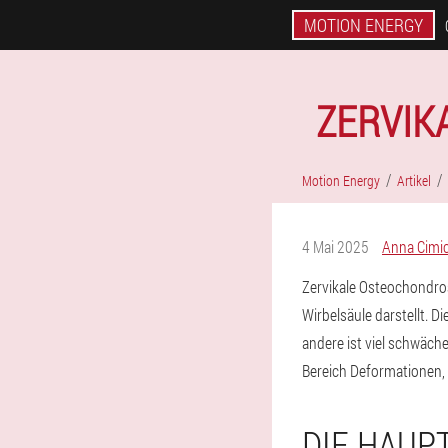
MOTION ENERGY
ZERVIK
Motion Energy
Artikel
4 Mai 2025
Anna Cimi
Zervikale Osteochondros
Wirbelsäule darstellt. D
andere ist viel schwäch
Bereich Deformationen,
DIE HAUP