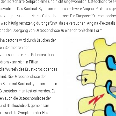
g der Hörschärfe. Sehprobleme sind nicht ungewöhnlich. Osteochondrose 
syndrom. Das Kardinal -Syndrom ist durch schwere Angina -Pektoralis g
rankungen zu identifizieren: Osteochondrose. Die Diagnose "Osteochondro
wird häufig rechtzeitig durchgeführt, da sie versuchen, Angina -Pektoralis
roht den Übergang von Osteocondrose zu einer chronischen Form.
a pectoris wird durch Drücken der
eren Segmenten der
erursacht, die eine Reflexreaktion
ndrom kann sich in Fällen
 die Wurzeln des Brustkorbs oder des
t sind. Die Osteochondrose der
n Säule mit Kardinalsyndrom kann in
xtrastolos, manifestiert werden. Es
denen auch die Osteochondrose der
 und Bluthochdruck gemeinsam
eise sind die Symptome der Hals -