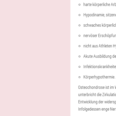
harte körperliche Arb
Hypodinamie, sitzend
schwaches körperlich
nervöser Erschöpfun
nicht aus Athleten H
Akute Ausbildung de
Infektionskrankheite
Körperhypothermie.
Osteochondrose ist im W
unterbricht die Zirkula
Entwicklung der widers
Infolgedessen enge Nerv