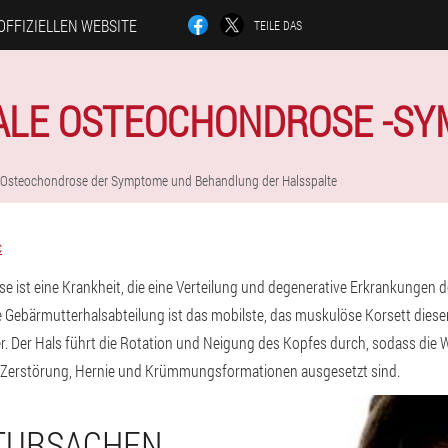
OFFIZIELLEN WEBSITE
TEILE DAS
ALE OSTEOCHONDROSE -S
Osteochondrose der Symptome und Behandlung der Halsspalte
c
e ist eine Krankheit, die eine Verteilung und degenerative Erkrankungen 
ie Gebärmutterhalsabteilung ist das mobilste, das muskulöse Korsett diese
er. Der Hals führt die Rotation und Neigung des Kopfes durch, sodass die 
 Zerstörung, Hernie und Krümmungsformationen ausgesetzt sind.
TURSACHEN