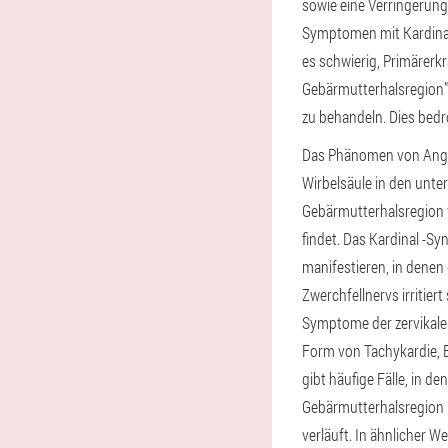
sowie eine Verringerun
Symptomen mit Kardinal
es schwierig, Primärerk
Gebärmutterhalsregion" 
zu behandeln. Dies bed
Das Phänomen von Angin
Wirbelsäule in den unt
Gebärmutterhalsregion v
findet. Das Kardinal -Sy
manifestieren, in denen
Zwerchfellnervs irritier
Symptome der zervikale
Form von Tachykardie, E
gibt häufige Fälle, in 
Gebärmutterhalsregion
verläuft. In ähnlicher W