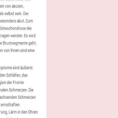
in von akuten,
s selbst sein. Der
 besonders akut. Zum
 Osteochondrose der
tragen werden. Es wird
die Brustsegmente geht.
n von ihnen sind eine
ymptome sind äußerst
den Schläfen, das
gion der Fronte
smalen Schmerzen. Die
wachsenden Schmerzen
 ernsthaften
rung, Lärm in den Ohren